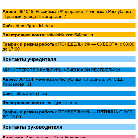
Адрес
: 364046, Российская Федерация, Чеченская Республика,
г.Грозный, улица Пятигорская 7
Сайт:
https://grozdshi5.ru
Электронная почта
: shkolaiskusstv5@mail.ru
График и режим работы
:
ПОНЕДЕЛЬНИК — СУББОТА: с 09:00
до 17:00
Контакты учредителя
МИНИСТЕРСТВО КУЛЬТУРЫ ЧЕЧЕНСКОЙ РЕСПУБЛИКИ
Адрес
: 364024, Чеченская Республика, г. Грозный, ул. С.Ш.
Лорсанова, 31
Сайт
: https://mk-chr.ru
Электронная почта
: mail@mk-chr.ru
График и режим работы
: ПОНЕДЕЛЬНИК — ПЯТНИЦА С 9:00
ДО 18:00
Контакты руководителя
Директор
: Арсанукаева Лида Билаловна