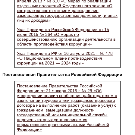
апреля 2013 г. № 310 «О мерах по реализации
отдельных положений Федерального закона «О
контроле за соответствием расходов лиц,
замещающих государственные должности, и иных
лиц их доходам»
Указ Президента Российской Федерации от 15
июля 2015 № 364 «О мерах по
совершенствованию организации деятельности в
области противодействия коррупции»
Указ Президента РФ от 16 августа 2021 г. № 478
«О Национальном плане противодействия
коррупции на 2021 — 2024 годы»
Постановления Правительства Российской Федерации
Постановление Правительства Российской
Федерации от 21 января 2015 г. № 29 «Об
утверждении правил сообщения работодателем о
заключении трудового или гражданско-правового
договора на выполнение работ (оказание услуг) с
гражданином, замещавшим должности
государственной или муниципальной службы,
перечень которых устанавливается
нормативными правовыми актами Российской
Федерации»