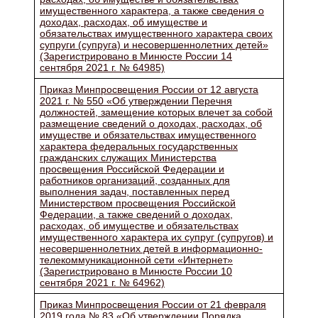
имущественного характера, а также сведения о
доходах, расходах, об имуществе и
обязательствах имущественного характера своих
супруги (супруга) и несовершеннолетних детей»
(Зарегистрировано в Минюсте России 14
сентября 2021 г. № 64985)
Приказ Минпросвещения России от 12 августа
2021 г. № 550 «Об утверждении Перечня
должностей, замещение которых влечет за собой
размещение сведений о доходах, расходах, об
имуществе и обязательствах имущественного
характера федеральных государственных
гражданских служащих Министерства
просвещения Российской Федерации и
работников организаций, созданных для
выполнения задач, поставленных перед
Министерством просвещения Российской
Федерации, а также сведений о доходах,
расходах, об имуществе и обязательствах
имущественного характера их супруг (супругов) и
несовершеннолетних детей в информационно-
телекоммуникационной сети «Интернет»
(Зарегистрировано в Минюсте России 10
сентября 2021 г. № 64962)
Приказ Минпросвещения России от 21 февраля
2019 года № 83 «Об утверждении Порядка