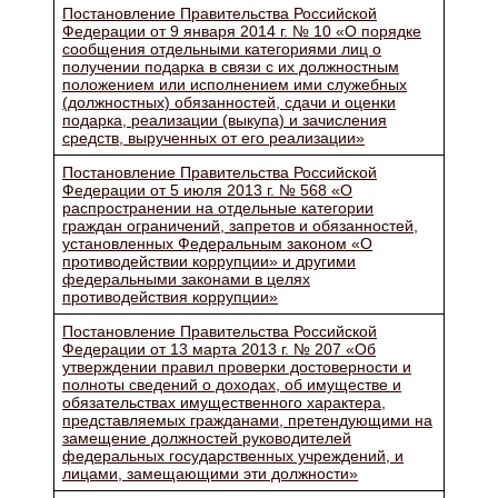
Постановление Правительства Российской
Федерации от 9 января 2014 г. № 10 «О порядке
сообщения отдельными категориями лиц о
получении подарка в связи с их должностным
положением или исполнением ими служебных
(должностных) обязанностей, сдачи и оценки
подарка, реализации (выкупа) и зачисления
средств, вырученных от его реализации»
Постановление Правительства Российской
Федерации от 5 июля 2013 г. № 568 «О
распространении на отдельные категории
граждан ограничений, запретов и обязанностей,
установленных Федеральным законом «О
противодействии коррупции» и другими
федеральными законами в целях
противодействия коррупции»
Постановление Правительства Российской
Федерации от 13 марта 2013 г. № 207 «Об
утверждении правил проверки достоверности и
полноты сведений о доходах, об имуществе и
обязательствах имущественного характера,
представляемых гражданами, претендующими на
замещение должностей руководителей
федеральных государственных учреждений, и
лицами, замещающими эти должности»