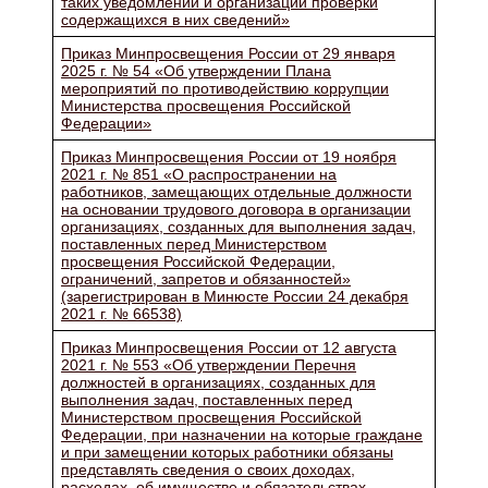
таких уведомлений и организации проверки
содержащихся в них сведений»
Приказ Минпросвещения России от 29 января
2025 г. № 54 «Об утверждении Плана
мероприятий по противодействию коррупции
Министерства просвещения Российской
Федерации»
Приказ Минпросвещения России от 19 ноября
2021 г. № 851 «О распространении на
работников, замещающих отдельные должности
на основании трудового договора в организации
организациях, созданных для выполнения задач,
поставленных перед Министерством
просвещения Российской Федерации,
ограничений, запретов и обязанностей»
(зарегистрирован в Минюсте России 24 декабря
2021 г. № 66538)
Приказ Минпросвещения России от 12 августа
2021 г. № 553 «Об утверждении Перечня
должностей в организациях, созданных для
выполнения задач, поставленных перед
Министерством просвещения Российской
Федерации, при назначении на которые граждане
и при замещении которых работники обязаны
представлять сведения о своих доходах,
расходах, об имуществе и обязательствах