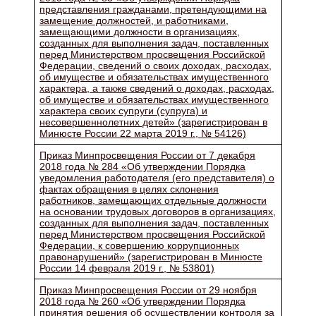
представления гражданами, претендующими на
замещение должностей, и работниками,
замещающими должности в организациях,
созданных для выполнения задач, поставленных
перед Министерством просвещения Российской
Федерации, сведений о своих доходах, расходах,
об имуществе и обязательствах имущественного
характера, а также сведений о доходах, расходах,
об имуществе и обязательствах имущественного
характера своих супруги (супруга) и
несовершеннолетних детей» (зарегистрирован в
Минюсте России 22 марта 2019 г., № 54126)
Приказ Минпросвещения России от 7 декабря
2018 года № 284 «Об утверждении Порядка
уведомления работодателя (его представителя) о
фактах обращения в целях склонения
работников, замещающих отдельные должности
на основании трудовых договоров в организациях,
созданных для выполнения задач, поставленных
перед Министерством просвещения Российской
Федерации, к совершению коррупционных
правонарушений» (зарегистрирован в Минюсте
России 14 февраля 2019 г., № 53801)
Приказ Минпросвещения России от 29 ноября
2018 года № 260 «Об утверждении Порядка
принятия решения об осуществлении контроля за