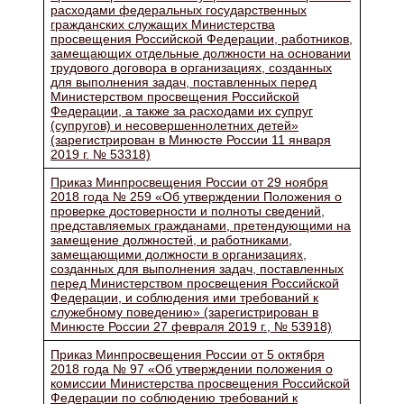
расходами федеральных государственных
гражданских служащих Министерства
просвещения Российской Федерации, работников,
замещающих отдельные должности на основании
трудового договора в организациях, созданных
для выполнения задач, поставленных перед
Министерством просвещения Российской
Федерации, а также за расходами их супруг
(супругов) и несовершеннолетних детей»
(зарегистрирован в Минюсте России 11 января
2019 г. № 53318)
Приказ Минпросвещения России от 29 ноября
2018 года № 259 «Об утверждении Положения о
проверке достоверности и полноты сведений,
представляемых гражданами, претендующими на
замещение должностей, и работниками,
замещающими должности в организациях,
созданных для выполнения задач, поставленных
перед Министерством просвещения Российской
Федерации, и соблюдения ими требований к
служебному поведению» (зарегистрирован в
Минюсте России 27 февраля 2019 г., № 53918)
Приказ Минпросвещения России от 5 октября
2018 года № 97 «Об утверждении положения о
комиссии Министерства просвещения Российской
Федерации по соблюдению требований к