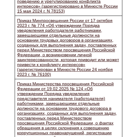
поведению и урегулированию конфликта
интересов» (зарегистрировано в Минюсте России
15 мая 2024 г. N 78153)
Приказ Минпросвещения России от 17 октября
2023 г. № 774 «Об утверждении Порядка
уведомления работодателя работниками,
замещающими отдельные должности на
основании трудовых договоров в организациях,
созданных для выполнения задач, поставленных
перед Министерством просвещения Российской
Федерации, о возникновении личной
заинтересованности, которая приводит или может
привести к конфликту интересов»
(зарегистрирован в Минюсте России 24 ноября
2023 г. № 76100)
Приказ Министерства просвещения Российской
Федерации от 19.02.2025 № 124 «Об
утверждении Порядка уведомления
представителя нанимателя (работодателя)
работниками, замещающими отдельные
должности на основании трудового договора в
организациях, созданных для выполнения задач,
поставленных перед Министерством
просвещения Российской Федерации, о фактах
обращения в целях склонения к совершению
коррупционных правонарушений, регистрации