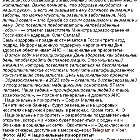
жительства. Важно помнить, что здоровье находится «в
наших руках», и если не оказывать ему должного внимания и
заботы, то можно упустить развитие заболевания. Мой
личный совет – это дружба со своим организмом и внимание к
нему. Это позволит предотвратить непредвиденные
«сбои»»
— отметил заместитель Министра здравоохранения
Российской Федерации Олег Салагай.
Самый здоровый праздник отмечается в России третий год
подряд. Информационную поддержку мероприятиям Дня
здоровья обеспечивает АНО «Национальные приоритеты».
«В этом году мы позиционируем День здоровья, как идеальный
день, чтобы пройти диспансеризацию. Это уникальный
механизм, который позволяет записаться на бесплатные
профилактические осмотры и получить квалифицированную
консультацию специалиста. Цель национального проекта
«Здравоохранение» в 2023 году – охватить диспансеризацией
и профилактическими медицинскими осмотрами 87 млн
человек. Наша задача – проинформировать людей о такой
возможности»,
— пояснила генеральный директор АНО
«Национальные приоритеты» София Малявина.
Тематические баннеры будут размещены на цифровых
носителях наружной рекламы в регионах. Кроме того, АНО
«Национальные приоритеты» разработаны поздравительные
открытки, которыми можно будет поделиться c родными и
близкими в социальных сетях «Вконтакте» и «Одноклассники» а
также стикеры, доступные в мессенджерах
Telegram
и
Viber
.
Фото: АНО «Национальные приоритеты»
Также, в регионах пройдёт Всероссийская акция «Будь здоров».