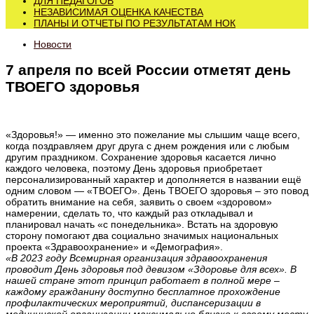
ДЛЯ ПЕДАГОГОВ
НЕЗАВИСИМАЯ ОЦЕНКА КАЧЕСТВА
ПЛАНЫ И ОТЧЕТЫ ПО РЕЗУЛЬТАТАМ НОК
Новости
7 апреля по всей России отметят день
ТВОЕГО здоровья
«Здоровья!» — именно это пожелание мы слышим чаще всего,
когда поздравляем друг друга с днем рождения или с любым
другим праздником. Сохранение здоровья касается лично
каждого человека, поэтому День здоровья приобретает
персонализированный характер и дополняется в названии ещё
одним словом — «ТВОЕГО». День ТВОЕГО здоровья – это повод
обратить внимание на себя, заявить о своем «здоровом»
намерении, сделать то, что каждый раз откладывал и
планировал начать «с понедельника». Встать на здоровую
сторону помогают два социально значимых национальных
проекта «Здравоохранение» и «Демография».
«В 2023 году Всемирная организация здравоохранения
проводит День здоровья под девизом «Здоровье для всех». В
нашей стране этот принцип работает в полной мере –
каждому гражданину доступно бесплатное прохождение
профилактических мероприятий, диспансеризации в
медицинской организации максимально близко к своему месту