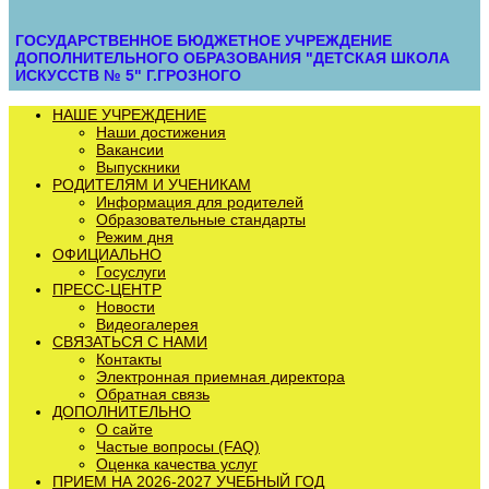
ГОСУДАРСТВЕННОЕ БЮДЖЕТНОЕ УЧРЕЖДЕНИЕ
ДОПОЛНИТЕЛЬНОГО ОБРАЗОВАНИЯ "ДЕТСКАЯ ШКОЛА
ИСКУССТВ № 5" Г.ГРОЗНОГО
НАШЕ УЧРЕЖДЕНИЕ
Наши достижения
Вакансии
Выпускники
РОДИТЕЛЯМ И УЧЕНИКАМ
Информация для родителей
Образовательные стандарты
Режим дня
ОФИЦИАЛЬНО
Госуслуги
ПРЕСС-ЦЕНТР
Новости
Видеогалерея
СВЯЗАТЬСЯ С НАМИ
Контакты
Электронная приемная директора
Обратная связь
ДОПОЛНИТЕЛЬНО
О сайте
Частые вопросы (FAQ)
Оценка качества услуг
ПРИЕМ НА 2026-2027 УЧЕБНЫЙ ГОД