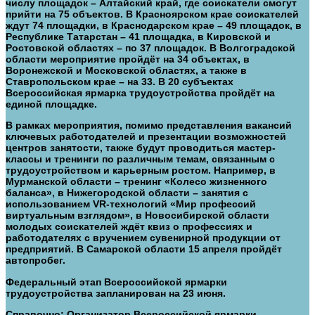
числу площадок – Алтайский край, где соискатели смогут
прийти на 75 объектов. В Красноярском крае соискателей
ждут 74 площадки, в Краснодарском крае – 49 площадок, в
Республике Татарстан – 41 площадка, в Кировской и
Ростовской областях – по 37 площадок. В Волгоградской
области мероприятие пройдёт на 34 объектах, в
Воронежской и Московской областях, а также в
Ставропольском крае – на 33. В 20 субъектах
Всероссийская ярмарка трудоустройства пройдёт на
единой площадке.
В рамках мероприятия, помимо представления вакансий
ключевых работодателей и презентации возможностей
центров занятости, также будут проводиться мастер-
классы и тренинги по различным темам, связанным с
трудоустройством и карьерным ростом. Например, в
Мурманской области – тренинг «Колесо жизненного
баланса», в Нижегородской области – занятия с
использованием VR-технологий «Мир профессий
виртуальным взглядом», в Новосибирской области
молодых соискателей ждёт квиз о профессиях и
работодателях с вручением сувенирной продукции от
предприятий. В Самарской области 15 апреля пройдёт
автопробег.
Федеральный этап Всероссийской ярмарки
трудоустройства запланирован на 23 июня.
Справочно:
Организатор Всероссийской ярмарки