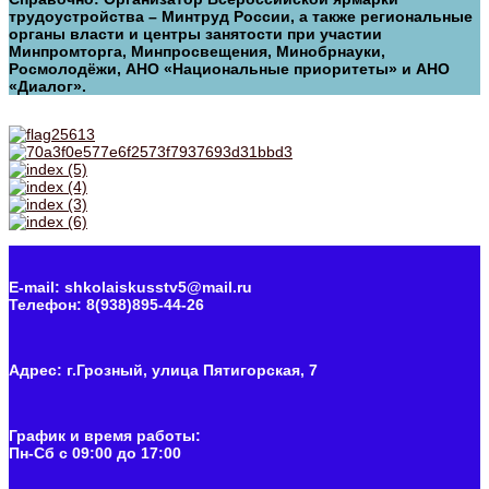
трудоустройства – Минтруд России, а также региональные
органы власти и центры занятости при участии
Минпромторга, Минпросвещения, Минобрнауки,
Росмолодёжи, АНО «Национальные приоритеты» и АНО
«Диалог».
E-mail: shkolaiskusstv5@mail.ru
Телефон: 8(938)895-44-26
Адрес: г.Грозный, улица Пятигорская, 7
График и время работы:
Пн-Cб с 09:00 до 17:00