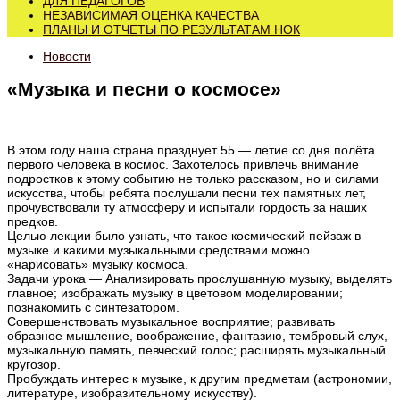
ДЛЯ ПЕДАГОГОВ
НЕЗАВИСИМАЯ ОЦЕНКА КАЧЕСТВА
ПЛАНЫ И ОТЧЕТЫ ПО РЕЗУЛЬТАТАМ НОК
Новости
«Музыка и песни о космосе»
В этом году наша страна празднует 55 — летие со дня полёта
первого человека в космос. Захотелось привлечь внимание
подростков к этому событию не только рассказом, но и силами
искусства, чтобы ребята послушали песни тех памятных лет,
прочувствовали ту атмосферу и испытали гордость за наших
предков.
Целью лекции было узнать, что такое космический пейзаж в
музыке и какими музыкальными средствами можно
«нарисовать» музыку космоса.
Задачи урока — Анализировать прослушанную музыку, выделять
главное; изображать музыку в цветовом моделировании;
познакомить с синтезатором.
Совершенствовать музыкальное восприятие; развивать
образное мышление, воображение, фантазию, тембровый слух,
музыкальную память, певческий голос; расширять музыкальный
кругозор.
Пробуждать интерес к музыке, к другим предметам (астрономии,
литературе, изобразительному искусству).