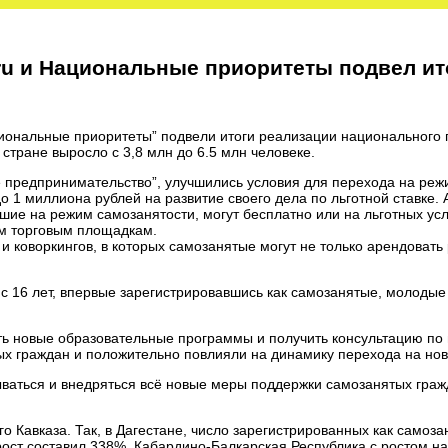
ru и Национальные приоритеты подвел ит
иональные приоритеты” подвели итоги реализации национального 
 стране выросло с 3,8 млн до 6.5 млн человеке.
е предпринимательство”, улучшились условия для перехода на ре
 1 миллиона рублей на развитие своего дела по льготной ставке. 
 на режим самозанятости, могут бесплатно или на льготных усло
ым торговым площадкам.
 и коворкингов, в которых самозанятые могут не только арендовать
с 16 лет, впервые зарегистрировавшись как самозанятые, молоды
ить новые образовательные программы и получить консультацию по 
х граждан и положительно повлияли на динамику перехода на нов
ываться и внедряться всё новые меры поддержки самозанятых гра
о Кавказа. Так, в Дагестане, число зарегистрированных как самоза
 рост составил 338%, Кабардино-Балкарская Республика с ростом н