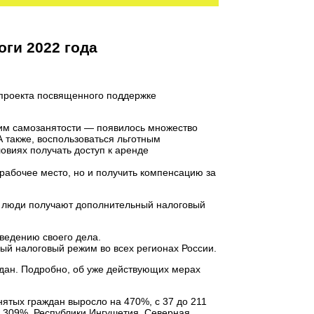
оги 2022 года
проекта посвященного поддержке
жим самозанятости — появилось множество
А также, воспользоваться льготным
виях получать доступ к аренде
 рабочее место, но и получить компенсацию за
е люди получают дополнительный налоговый
ведению своего дела.
ый налоговый режим во всех регионах России.
ждан. Подробно, об уже действующих мерах
нятых граждан выросло на 470%, с 37 до 211
а 309%, Республики Ингушетия, Северная