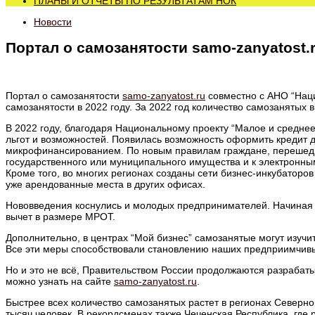
ПЛАНЫ И ОТЧЕТЫ ПО РЕЗУЛЬТАТАМ НОК
Новости
Портал о самозанятости samo-zanyatost.
Портал о самозанятости
samo-zanyatost.ru
совместно с АНО “Нац
самозанятости в 2022 году. За 2022 год количество самозанятых в
В 2022 году, благодаря Национальному проекту “Малое и средне
льгот и возможностей. Появилась возможность оформить кредит до
микрофинансированием. По новым правилам граждане, перешедшие
государственного или муниципального имущества и к электронн
Кроме того, во многих регионах созданы сети бизнес-инкубаторов
уже арендованные места в других офисах.
Нововведения коснулись и молодых предпринимателей. Начиная 
вычет в размере МРОТ.
Дополнительно, в центрах “Мой бизнес” самозанятые могут изуч
Все эти меры способствовали становлению наших предприимчивы
Но и это не всё, Правительством России продолжаются разрабат
можно узнать на сайте
samo-zanyatost.ru
.
Быстрее всех количество самозанятых растет в регионах Северног
тысяч человек. В рекордсменах также Чеченская Республика, где