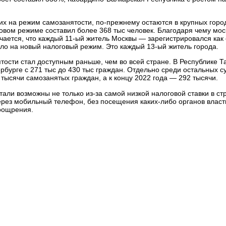
 на режим самозанятости, по-прежнему остаются в крупных города
овом режиме составил более 368 тыс человек. Благодаря чему мо
чается, что каждый 11-ый житель Москвы — зарегистрировался как 
шло на новый налоговый режим. Это каждый 13-ый житель города.
тости стал доступным раньше, чем во всей стране. В Республике Та
тербурге с 271 тыс до 430 тыс граждан. Отдельно среди остальных
тысячи самозанятых граждан, а к концу 2022 года — 292 тысячи.
ли возможны не только из-за самой низкой налоговой ставки в стр
ерез мобильный телефон, без посещения каких-либо органов власти
поощрения.