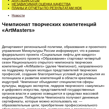
ДЛЯ ПЕДАГОГОВ
НЕЗАВИСИМАЯ ОЦЕНКА КАЧЕСТВА
ПЛАНЫ И ОТЧЕТЫ ПО РЕЗУЛЬТАТАМ НОК
Новости
Чемпионат творческих компетенций
«ArtMasters»
Департамент региональной политики, образования и проектного
управления Минкультуры России информирует, что в рамках
федерального проекта «Социальные лифты для каждого»
национального проекта «Образование» стартовал четвертый
сезон Национального открытого чемпионата творческих
компетенций «ArtMasters» (далее Чемпионат), направленного
на поддержку лучших молодых представителей творческих
профессий, создание благоприятных условий для раскрытия их
потенциала и развитие компетенций в области креативных
индустрий. Чемпионат объединяет специалистов сферы
культуры, ведущих экспертов, лидеров творческого «закулисья»
и цифрового искусства, представителей государственных
органов власти и широко освещается в средствах массовой
информации. Победители Чемпионата получают денежные
сертификаты, которые можно использовать на: —
образовательные цели; приобретение профессионального
оборудования, материалов, инструментов и программных