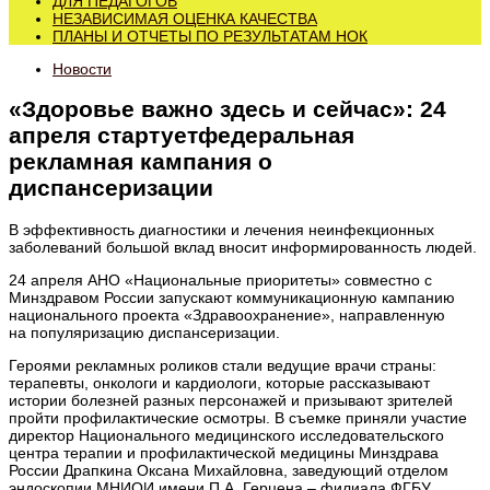
ДЛЯ ПЕДАГОГОВ
НЕЗАВИСИМАЯ ОЦЕНКА КАЧЕСТВА
ПЛАНЫ И ОТЧЕТЫ ПО РЕЗУЛЬТАТАМ НОК
Новости
«Здоровье важно здесь и сейчас»: 24
апреля стартуетфедеральная
рекламная кампания о
диспансеризации
В эффективность диагностики и лечения неинфекционных
заболеваний большой вклад вносит информированность людей.
24 апреля АНО «Национальные приоритеты» совместно с
Минздравом России запускают коммуникационную кампанию
национального проекта «Здравоохранение», направленную
на популяризацию диспансеризации.
Героями рекламных роликов стали ведущие врачи страны:
терапевты, онкологи и кардиологи, которые рассказывают
истории болезней разных персонажей и призывают зрителей
пройти профилактические осмотры. В съемке приняли участие
директор Национального медицинского исследовательского
центра терапии и профилактической медицины Минздрава
России Драпкина Оксана Михайловна, заведующий отделом
эндоскопии МНИОИ имени П.А. Герцена – филиала ФГБУ