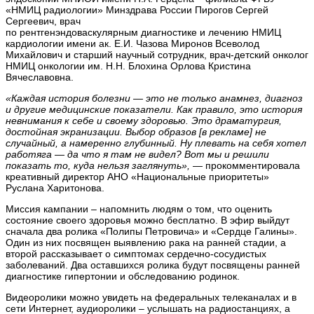
«НМИЦ радиологии» Минздрава России Пирогов Сергей
Сергеевич, врач
по рентгенэндоваскулярным диагностике и лечению НМИЦ
кардиологии имени ак. Е.И. Чазова Миронов Всеволод
Михайлович и старший научный сотрудник, врач-детский онколог
НМИЦ онкологии им. Н.Н. Блохина Орлова Кристина
Вячеславовна.
«Каждая история болезни — это не только анамнез, диагноз
и другие медицинские показатели. Как правило, это история
невнимания к себе и своему здоровью. Это драматургия,
достойная экранизации. Выбор образов [в рекламе] не
случайный, а намеренно глубинный. Ну плевать на себя хотел
работяга — да что я там не видел? Вот мы и решили
показать то, куда нельзя заглянуть»,
— прокомментировала
креативный директор АНО «Национальные приоритеты»
Руслана Харитонова.
Миссия кампании – напомнить людям о том, что оценить
состояние своего здоровья можно бесплатно. В эфир выйдут
сначала два ролика «Полипы Петровича» и «Сердце Галины».
Один из них посвящен выявлению рака на ранней стадии, а
второй рассказывает о симптомах сердечно-сосудистых
заболеваний. Два оставшихся ролика будут посвящены ранней
диагностике гипертонии и обследованию родинок.
Видеоролики можно увидеть на федеральных телеканалах и в
сети Интернет, аудиоролики – услышать на радиостанциях, а