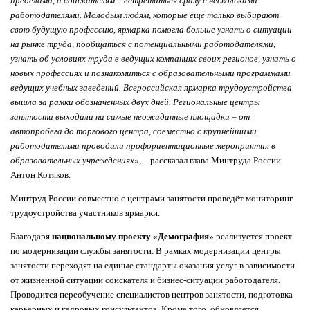
пределами, а соискателям – встретиться сразу с несколькими
работодателями. Молодым людям, которые ещё только выбирают
свою будущую профессию, ярмарка помогла больше узнать о ситуации
на рынке труда, пообщаться с потенциальными работодателями,
узнать об условиях труда в ведущих компаниях своих регионов, узнать о
новых профессиях и познакомиться с образовательными программами
ведущих учебных заведений. Всероссийская ярмарка трудоустройства
вышла за рамки обозначенных двух дней. Региональные центры
занятости выходили на самые неожиданные площадки – от
автопробега до торгового центра, совместно с крупнейшими
работодателями проводили профориентационные мероприятия в
образовательных учреждениях»
, – рассказал глава Минтруда России
Антон Котяков.
Минтруд России совместно с центрами занятости проведёт мониторинг
трудоустройства участников ярмарки.
Благодаря
национальному проекту «Демография»
реализуется проект
по модернизации службы занятости. В рамках модернизации центры
занятости переходят на единые стандарты оказания услуг в зависимости
от жизненной ситуации соискателя и бизнес-ситуации работодателя.
Проводится переобучение специалистов центров занятости, подготовка
карьерных и кадровых консультантов. Кроме того, обновляется