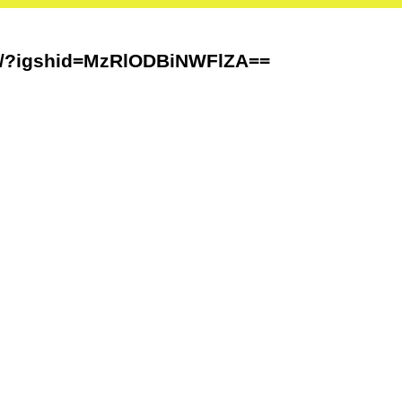
R/?igshid=MzRlODBiNWFlZA==