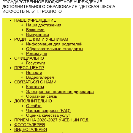
ГОСУДАРСТВЕННОЕ БЮДЖЕТНОЕ УЧРЕЖДЕНИЕ
ДОПОЛНИТЕЛЬНОГО ОБРАЗОВАНИЯ "ДЕТСКАЯ ШКОЛА
ИСКУССТВ № 5" Г.ГРОЗНОГО
НАШЕ УЧРЕЖДЕНИЕ
Наши достижения
Вакансии
Выпускники
РОДИТЕЛЯМ И УЧЕНИКАМ
Информация для родителей
Образовательные стандарты
Режим дня
ОФИЦИАЛЬНО
Госуслуги
ПРЕСС-ЦЕНТР
Новости
Видеогалерея
СВЯЗАТЬСЯ С НАМИ
Контакты
Электронная приемная директора
Обратная связь
ДОПОЛНИТЕЛЬНО
О сайте
Частые вопросы (FAQ)
Оценка качества услуг
ПРИЕМ НА 2026-2027 УЧЕБНЫЙ ГОД
ФОТОГАЛЕРЕЯ
ВИДЕОГАЛЕРЕЯ