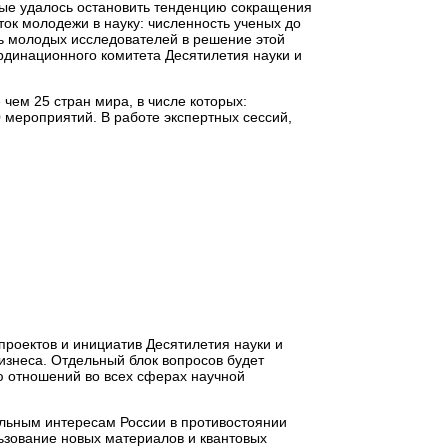
ые удалось остановить тенденцию сокращения
ток молодежи в науку: численность ученых до
ль молодых исследователей в решение этой
рдинационного комитета Десятилетия науки и
чем 25 стран мира, в числе которых:
0 мероприятий. В работе экспертных сессий,
проектов и инициатив Десятилетия науки и
бизнеса. Отдельный блок вопросов будет
ю отношений во всех сферах научной
льным интересам России в противостоянии
ьзование новых материалов и квантовых