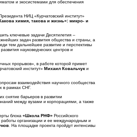
лиматом и экосистемами для обеспечения
Президента НИЦ «Курчатовский институт»
Какова химия, такова и жизнь»: микро- и
шить ключевые задачи Десятилетия –
жнейших задач развития общества и страны, а
реди тем дальнейшее развитие и перспективы
 развития науковедческих центров и
учных прорывов», в работе которой примет
рчатовский институт»
Михаил Ковальчук
и
опросам взаимодействия научного сообщества
 в рамках СНГ.
х снятие барьеров в развитии
знаний между вузами и корпорациями, а также
перты блока
«Школа РНФ»
Российского
м работы организации и ее международным и
унов
. На площадке проекта пройдут интенсивы