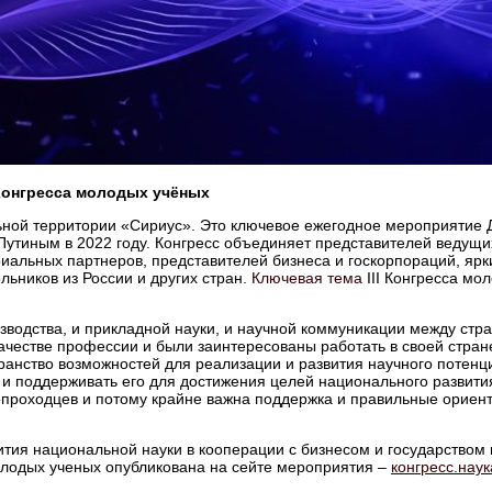
онгресса молодых учёных
ьной территории «Сириус». Это ключевое ежегодное мероприятие Д
тиным в 2022 году. Конгресс объединяет представителей ведущих
иальных партнеров, представителей бизнеса и госкорпораций, ярки
льников из России и других стран.
Ключевая тема
III Конгресса м
зводства, и прикладной науки, и научной коммуникации между стра
ачестве профессии и были заинтересованы работать в своей стран
транство возможностей для реализации и развития научного потен
и и поддерживать его для достижения целей национального развит
проходцев и потому крайне важна поддержка и правильные ориент
ития национальной науки в кооперации с бизнесом и государством
олодых ученых опубликована на сейте мероприятия –
конгресс.нау