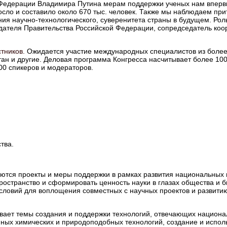
Федерации Владимира Путина мерам поддержки ученых нам вперв
осло и составило около 670 тыс. человек. Также мы наблюдаем при
ения научно-технологического, суверенитета страны в будущем. Ро
дателя Правительства Российской Федерации, сопредседатель коо
стников.
Ожидается участие международных специалистов из более 
стан и другие. Деловая программа Конгресса насчитывает более 10
00 спикеров и модераторов.
тва.
зуются проекты и меры поддержки в рамках развития национальных 
пространство и сформировать ценность науки в глазах общества и 
ловий для воплощения совместных с научных проектов и развити
вает темы создания и поддержки технологий, отвечающих национа
ных химических и природоподобных технологий, создание и испол