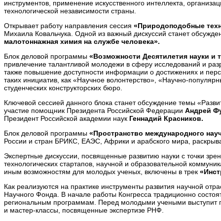
инструментов, применение искусственного интеллекта, организ
технологической независимости страны.
Открывает работу направления сессия
«Природоподобные техн
Михаила Ковальчука. Одной из важный дискуссий станет обсужд
малотоннажная химия на службе человека».
Блок деловой программы
«Возможности Десятилетия науки и 
привлечение талантливой молодежи в сферу исследований и разр
также повышение доступности информации о достижениях и перс
таких инициатив, как «Научное волонтерство», «Научно-популярн
студенческих конструкторских бюро.
Ключевой сессией данного блока станет обсуждение темы «Разви
участие помощник Президента Российской Федерации
Андрей Ф
Президент Российской академии наук
Геннадий Красников.
Блок деловой программы
«Пространство международного науч
России и стран БРИКС, ЕАЭС, Африки и арабского мира, раскрыв
Экспертные дискуссии, посвященные развитию науки с точки зре
технологических стартапов, научной и образовательной коммуни
иным возможностям для молодых ученых, включены в трек
«Инст
Как реализуются на практике инструменты развития научной отр
Научного Фонда. В начале работы Конгресса традиционно состоя
региональным программам. Перед молодыми учеными выступит г
и мастер-классы, посвященные экспертизе РНФ.