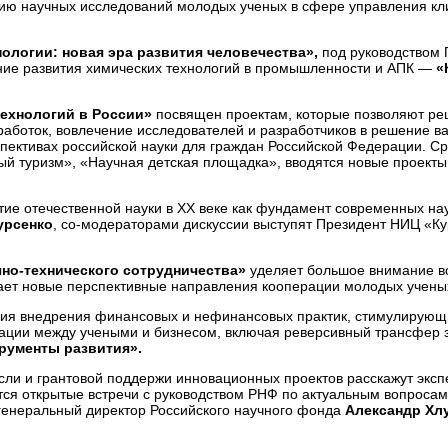
ацию научных исследований молодых ученых в сфере управления к
ологии: новая эра развития человечества»,
под руководством 
ение развития химических технологий в промышленности и АПК —
«
технологий в России»
посвящен проектам, которые позволяют ре
аботок, вовлечение исследователей и разработчиков в решение ва
пективах российской науки для граждан Российской Федерации. С
ый туризм», «Научная детская площадка», вводятся новые проекты
тие отечественной науки в XX веке как фундамент современных на
урсенко
, со-модераторами дискуссии выступят Президент НИЦ «Ку
но-технического сотрудничества»
уделяет большое внимание в
ает новые перспективные направления кооперации молодых ученых
ния внедрения финансовых и нефинансовых практик, стимулирующи
кации между учеными и бизнесом, включая реверсивный трансфер 
рументы развития».
асли и грантовой поддержи инновационных проектов расскажут экс
тся открытые встречи с руководством РНФ по актуальным вопроса
енеральный директор Российского научного фонда
Александр Хл