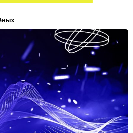
чёных