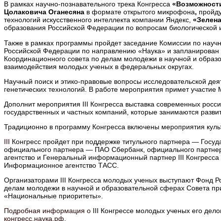
В рамках научно-познавательного трека Конгресса
«Возможности
Цолаковича Оганесяна
в формате открытого микрофона
,
пройду
технологий искусственного интеллекта компании Яндекс,
«Зелена
образования Российской Федерации по вопросам биологической и
Также в рамках программы пройдет заседание Комиссии по научн
Российской Федерации по направлению «Наука» и запланирован 
Координационного совета по делам молодежи в научной и образ
взаимодействия молодых ученых в федеральных округах.
Научный поиск и этико-правовые вопросы исследовательской де
генетических технологий. В работе мероприятия примет участие
Дополнит мероприятия III Конгресса выставка современных росси
государственных и частных компаний, которые занимаются развит
Традиционно в программу Конгресса включены мероприятия куль
III
Конгресс пройдет при поддержке титульного партнера — Госуд
официального партнера — ПАО Сбербанк, официального партнера
агентство и Генеральный информационный партнер III Конгрес
Информационное агентство ТАСС.
Организаторами III Конгресса молодых ученых выступают Фонд Р
делам молодежи в научной и образовательной сферах Совета при
«Национальные приоритеты».
Подробная информация о
III Конгрессе молодых ученых его де
конгресс.наука.рф
.