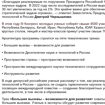
«Благодаря реализуемым по поручению Президента Российской 
научных кадров. В 2022 году число исследователей в России выр
30 лет увеличилась за год на 1%. Это крайне важно для обеспеч
стратегической задачи огромна», — отметил Заместитель Предсе
технологий в России
Дмитрий Чернышенко
.
В этом году III Конгресс молодых ученых соберёт свыше 4500 уча
Республика Беларусь, Китай, Иран, Республика Куба, ЮАР, Казах
круглых столов, лекций и мастер-классов примут участие свыше 7
Архитектура программы строится на пяти тематических треках:
• Большие вызовы – возможности для развития.
• Возможности Десятилетия науки и технологий в России.
• Пространство страны – пространство возможностей.
• Пространство международного научно-технического сотрудничес
• Инструменты развития.
В ходе дискуссий российские ученые расскажут о том, как реали
технологий в России – удалось ли создать гармоничное научное 
посвящен международной повестке — созданию благоприятных ус
деятельности, в том числе в образовании.
Трек
«Большие вызовы – возможности для развития»
охваты
большим вызовам. Ученые и эксперты обсудят развитие современ