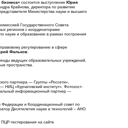
и бизнеса»
состоится выступление
Юрия
ндра Крайнова, директора по развитию
представителя Министерства науки и высшего
комиссией Государственного Совета
ных регионов с координаторами
по науке и образованию в рамках построения
у правовому регулированию в сфере
ерий Фальков
.
стенды ведущих образовательных учреждений,
ные пространства.
ского партнера — Группы «Россети»,
— НИЦ «Курчатовский институт». Фотохост-
неральный информационный партнер —
ой Федерации и Координационный совет по
атор Десятилетия науки и технологий – АНО
я ПЦР-тестирования на сайте