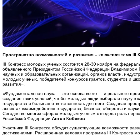
Пространство возможностей и развития – ключевая тема
III
К
III Конгресс молодых ученых состоится 28-30 ноября на федерал
объявленного Президентом Российской Федерации Владимиром Пу
научных и образовательных организаций, органов власти, индустр
молодых ученых, победителей конкурсов грантов, студентов и шко
развития».
«Фундаментальная наука — это основа всего — и реального прои
создание таких условий, чтобы молодые люди выбирали науку в к
государства и большая ответственность для него. Создавая прос
аспектах взаимодействия государства, бизнеса, общества и наук
Сегодня во многих сферах молодым ученым отведена роль перво
Российской Федерации
Антон Кобяков
.
Участники III Конгресса обсудят существующие возможности разв
достижениями. Расширенная деловая программа III Конгресса м