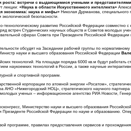
 роста: встречи с выдающимися учеными и представителям
т лекции:
«Наука в области Искусственного интеллекта»
Алекса
я экономика: наука и мифы»
Николая Дурманова, специального 
 экологической безопасности.
о-технологическому развитию Российской Федерации совместно с 
ряд встреч Студенческих научных обществ и Советов молодых уче
овательной сферах Совета при Президенте Российской Федерации 
ятельности обсудят на Заседании рабочей группы по нормативном
 Министр науки и высшего образования Российской Федерации
Вал
йских технологий. На площади порядка 6000 кв.м будут работать 
ием наукоемких технологий в России, а также научные интерактив
турной и спортивной программ.
арственной корпорации по атомной энергии «Росатом», стратегиче
 АНО «Нижегородский НОЦ», стратегического научного партнера 
са молодых ученых – информационное агентство РИА Новости, Ге
осконгресс, Министерство науки и высшего образования Российск
 Президенте Российской Федерации по науке и образованию. Опер
ловой программе, правилах предоставления сервисов и прохождени