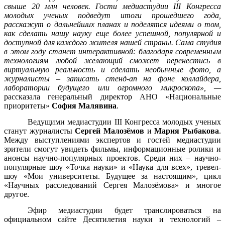
свыше 20 млн человек. Гости медиастудии III Конгресса
молодых ученых подведут итоги прошедшего года,
расскажут о дальнейших планах и поделятся идеями о том,
как сделать нашу науку еще более успешной, популярной и
доступной для каждого жителя нашей страны. Сама студия
в этом году станет интерактивной: благодаря современным
технологиям любой желающий сможет перенестись в
виртуальную реальность и сделать необычные фото, а
журналисты – записать стенд-ап на фоне коллайдера,
лаборатории будущего или огромного микроскопа», —
рассказала генеральный директор АНО «Национальные
приоритеты»
София Малявина
.
Ведущими медиастудии
II
I
Конгресса молодых ученых
станут журналисты
Сергей Малозёмов
и
Мария Рыбакова
.
Между выступлениями экспертов и гостей медиастудии
зрители смогут увидеть фильмы, информационные ролики и
анонсы научно-популярных проектов. Среди них – научно-
популярные шоу
«Точка науки» и «Наука для всех»,
тревел-
шоу «Мои университеты. Будущее за настоящим», цикл
«Научных расследований Сергея Малозёмова» и многое
другое.
Эфир медиастудии будет транслироваться на
официальном сайте Десятилетия науки и технологий –