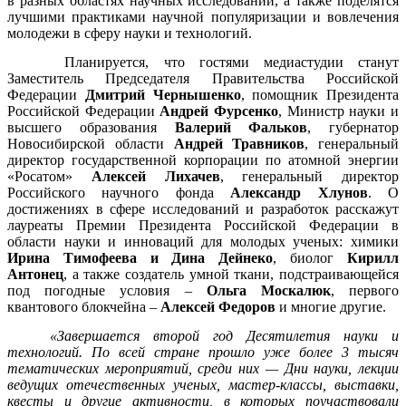
в разных областях научных исследований, а также поделятся
лучшими практиками научной популяризации и вовлечения
молодежи в сферу науки и технологий.
Планируется, что гостями медиастудии станут
Заместитель Председателя Правительства Российской
Федерации
Дмитрий Чернышенко
, помощник Президента
Российской Федерации
Андрей Фурсенко
, Министр науки и
высшего образования
Валерий Фальков
, губернатор
Новосибирской области
Андрей Травников
, генеральный
директор государственной корпорации по атомной энергии
«Росатом»
Алексей Лихачев
, генеральный директор
Российского научного фонда
Александр Хлунов
. О
достижениях в сфере исследований и разработок расскажут
лауреаты Премии Президента Российской Федерации в
области науки и инноваций для молодых ученых: химики
Ирина Тимофеева и Дина Дейнеко
, биолог
Кирилл
Антонец
, а также создатель умной ткани, подстраивающейся
под погодные условия –
Ольга Москалюк
, первого
квантового блокчейна –
Алексей Федоров
и многие другие.
«Завершается второй год Десятилетия науки и
технологий. По всей стране прошло уже более 3 тысяч
тематических мероприятий, среди них — Дни науки, лекции
ведущих отечественных ученых, мастер-классы, выставки,
квесты и другие активности, в которых поучаствовали