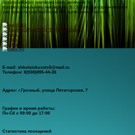
Всероссийского чемпионатного движения по
профессиональному мастерству. В 2025 году в соревнованиях
уже приняли участие более 300 тысяч конкурсантов.
E-mail: shkolaiskusstv5@mail.ru
Телефон: 8(938)895-44-26
Адрес: г.Грозный, улица Пятигорская, 7
График и время работы:
Пн-Cб с 09:00 до 17:00
Статистика посещений