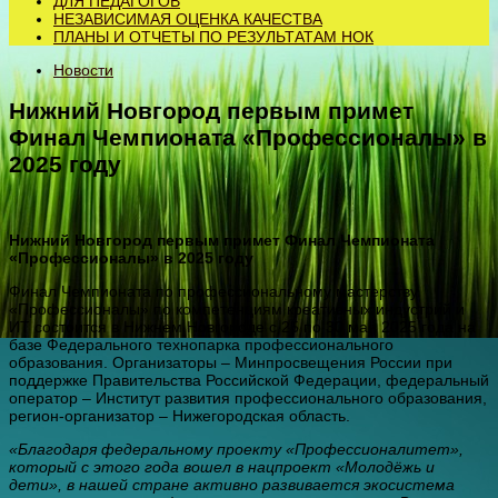
ДЛЯ ПЕДАГОГОВ
НЕЗАВИСИМАЯ ОЦЕНКА КАЧЕСТВА
ПЛАНЫ И ОТЧЕТЫ ПО РЕЗУЛЬТАТАМ НОК
Новости
Нижний Новгород первым примет
Финал Чемпионата «Профессионалы» в
2025 году
Нижний Новгород первым примет Финал Чемпионата
«Профессионалы» в 2025 году
Финал Чемпионата по профессиональному мастерству
«Профессионалы» по компетенциям креативных индустрий и
ИТ состоится в Нижнем Новгороде с 25 по 30 мая 2025 года на
базе Федерального технопарка профессионального
образования. Организаторы – Минпросвещения России при
поддержке Правительства Российской Федерации, федеральный
оператор – Институт развития профессионального образования,
регион-организатор – Нижегородская область.
«Благодаря федеральному проекту «Профессионалитет»,
который с этого года вошел в нацпроект «Молодёжь и
дети», в нашей стране активно развивается экосистема