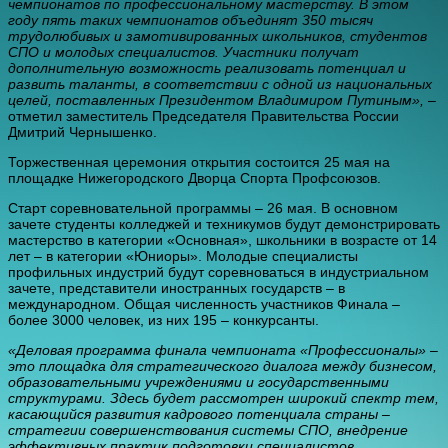
чемпионатов по профессиональному мастерству. В этом
году пять таких чемпионатов объединят 350 тысяч
трудолюбивых и замотивированных школьников, студентов
СПО и молодых специалистов. Участники получат
дополнительную возможность реализовать потенциал и
развить таланты, в соответствии с одной из национальных
целей, поставленных Президентом Владимиром Путиным»,
–
отметил заместитель Председателя Правительства России
Дмитрий Чернышенко.
Торжественная церемония открытия состоится 25 мая на
площадке Нижегородского Дворца Спорта Профсоюзов.
Старт соревновательной программы – 26 мая. В основном
зачете студенты колледжей и техникумов будут демонстрировать
мастерство в категории «Основная», школьники в возрасте от 14
лет – в категории «Юниоры». Молодые специалисты
профильных индустрий будут соревноваться в индустриальном
зачете, представители иностранных государств – в
международном. Общая численность участников Финала –
более 3000 человек, из них 195 – конкурсанты.
«Деловая программа финала чемпионата «Профессионалы» –
это площадка для стратегического диалога между бизнесом,
образовательными учреждениями и государственными
структурами. Здесь будет рассмотрен широкий спектр тем,
касающийся развития кадрового потенциала страны –
стратегии совершенствования системы СПО, внедрение
эффективных практик подготовки специалистов,