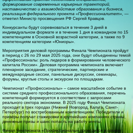
формирование современных карьерных траекторий,
наставничество и взаимодействие образования и бизнеса,
реализация федерального проекта «Профессионалитет»,
—
отметил Министр просвещения РФ Сергей Кравцов.
Конкурсанты будут соревноваться в течение 3 дней в
индивидуальном формате и в течение 1 дня в командном по 15
компетенциям в Основной возрастной категории, а также по 9
компетенциям категории «Юниоры».
Мероприятия деловой программы Финала Чемпионата пройдут
в период с 26 по 29 мая 2025 года, они будут объединены темой
«Профессионалы: роль лидеров в формировании человеческого
капитала России». Деловая программа чемпионата включает
пленарное заседание, стратегические, партнерские и
международные сессии, панельные дискуссии, семинары,
форумы, круглые столы и экскурсии по площадкам.
Чемпионат «Профессионалы» – самое масштабное событие в
системе среднего профессионального образования, перечень
компетенций формируется в соответствии с запросами
реального сектора экономики. В 2025 году Финал Чемпионата
проходит в трех городах (Нижний Новгород, Калуга, Санкт-
Петербург) по востребованным компетенциям. Победители и
призёры получат стажировки в крупнейших компаниях страны,
денежные призы и шанс попасть на работу мечты.
Финал Чемпионата «Профессионалы» проводится в рамках