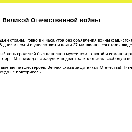
о Великой Отечественной войны
ашей страны. Ровно в 4 часа утра без объявления войны фашистск
 дней и ночей и унесла жизни почти 27 миллионов советских люде
дый день сражений был наполнен мужеством, отвагой и самопожер
ерь. Мы никогда не забудем подвиг тех, кто отстоял свободу и н
 памятью павших героев. Вечная слава защитникам Отечества! Низ
когда не повторилось.