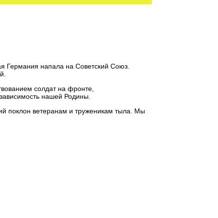
ая Германия напала на Советский Союз.
й.
твованием солдат на фронте,
езависимость нашей Родины.
кий поклон ветеранам и труженикам тыла. Мы