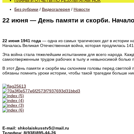
ПЛАНЫ И ОТЧЕТЫ ПО РЕЗУЛЬТАТАМ НОК
Без рубрики
/
Видеогалерея
/
Новости
22 июня — День памяти и скорби. Начал
22 июня 1941 года
— одна из самых трагических дат в истории н
Началась Великая Отечественная война, которая продлилась 1418
Эта война стала тяжелейшим испытанием для всего народа. Каж
самоотверженным трудом рабочих в тылу и невыносимой болью пот
В этот День памяти и скорби мы склоняем головы перед светлой
обязаны помнить уроки истории, чтобы такой трагедии больше ни
E-mail: shkolaiskusstv5@mail.ru
Телефон: 8(938)895-44-26